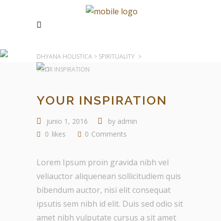
DHYANA HOLISTICA
>
SPIRITUALITY
>
YOUR INSPIRATION
YOUR INSPIRATION
junio 1, 2016
by
admin
0
likes
0
Comments
Lorem Ipsum proin gravida nibh vel
veliauctor aliquenean sollicitudiem quis
bibendum auctor, nisi elit consequat
ipsutis sem nibh id elit. Duis sed odio sit
amet nibh vulputate cursus a sit amet