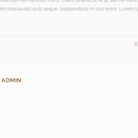
ondimentum fermentum nunc. Etiam pharetra, erat sed fermen
quam massa nisl quis neque. Suspendisse in orci enim. Lorem
ADMIN