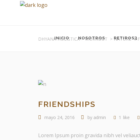
INICIO
NOSOTROS
RETIROS
DHYANA HOLISTICA
>
WORKOUT
>
NATURE
>
FRIENDSHIPS
mayo 24, 2016
by
admin
1
like
Lorem Ipsum proin gravida nibh vel veliauct