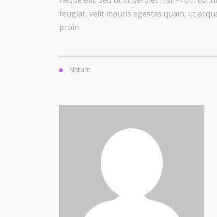
neque elit. Sed ut imperdiet nisi. Proin c
feugiat, velit mauris egestas quam, ut ali
proin
Nature