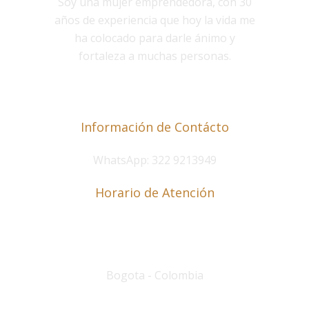
Soy una mujer emprendedora, con 30
años de experiencia que hoy la vida me
ha colocado para darle ánimo y
fortaleza a muchas personas.
Información de Contácto
WhatsApp: 322 9213949
Horario de Atención
Lunes a Viernes de 8 a.m. a 6 p.m.
Sábados de 9 a.m. a 12 p.m
.
Bogota - Colombia