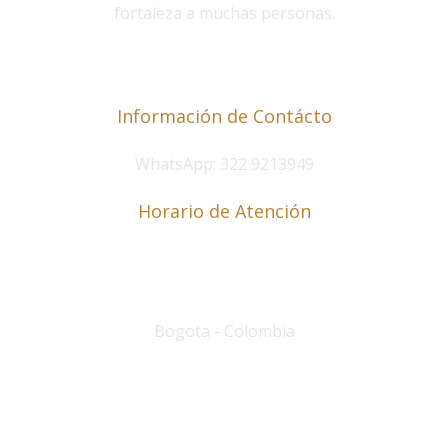
fortaleza a muchas personas.
Información de Contácto
WhatsApp: 322 9213949
Horario de Atención
Lunes a Viernes de 8 a.m. a 6 p.m.
Sábados de 9 a.m. a 12 p.m
.
Bogota - Colombia