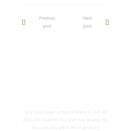
Previous
Next
post
post
NOSOTROS
Soy una mujer emprendedora, con 30
años de experiencia que hoy la vida me
ha colocado para darle ánimo y