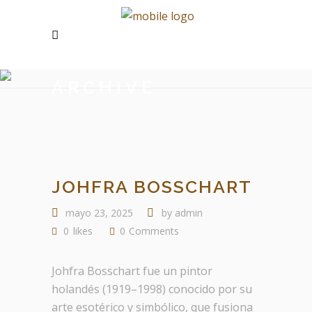
ARCHIVE
JOHFRA BOSSCHART
mayo 23, 2025
by
admin
0
likes
0
Comments
Johfra Bosschart fue un pintor
holandés (1919–1998) conocido por su
arte esotérico y simbólico, que fusiona