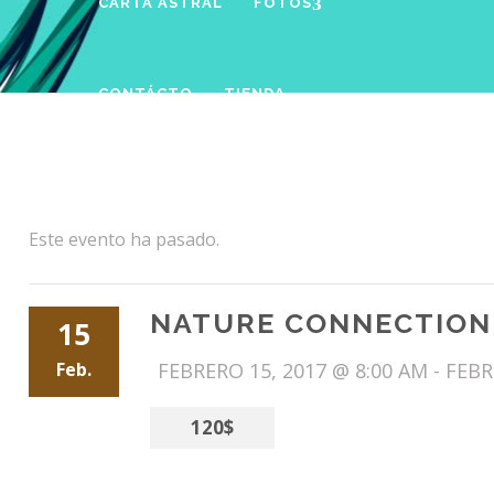
CARTA ASTRAL
FOTOS
CONTÁCTO
TIENDA
Este evento ha pasado.
NATURE CONNECTION
15
Feb.
FEBRERO 15, 2017 @ 8:00 AM
-
FEBR
120$