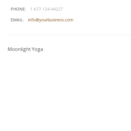
PHONE:
1-677-124-44227
EMAIL:
info@yourbusiness.com
Soy una mujer emprendedora, con 30 años de experienci
Moonlight Yoga
Lu