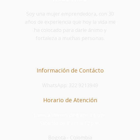
Soy una mujer emprendedora, con 30
años de experiencia que hoy la vida me
ha colocado para darle ánimo y
fortaleza a muchas personas.
Información de Contácto
WhatsApp: 322 9213949
Horario de Atención
Lunes a Viernes de 8 a.m. a 6 p.m.
Sábados de 9 a.m. a 12 p.m
.
Bogota - Colombia